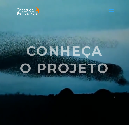
Tocador
de
vídeo
CONHEÇA
O PROJETO