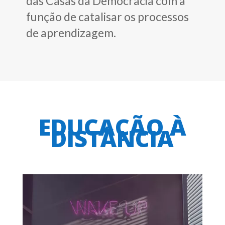
das Casas da Democracia com a
função de catalisar os processos
de aprendizagem.
EDUCAÇÃO À
DISTÂNCIA