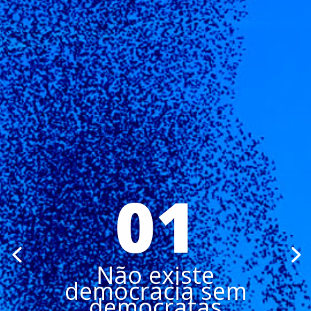
01
Não existe
democracia sem
democratas